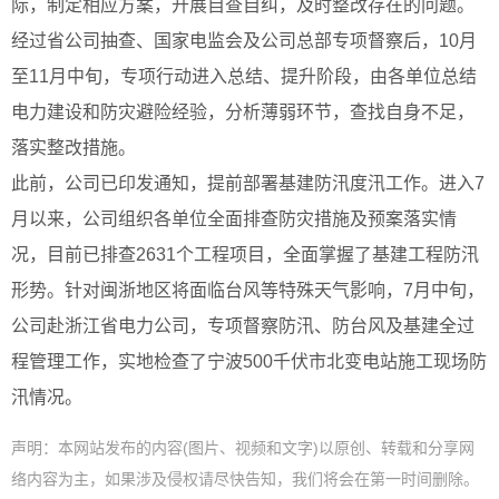
际，制定相应方案，开展自查自纠，及时整改存在的问题。
经过省公司抽查、国家电监会及公司总部专项督察后，10月
至11月中旬，专项行动进入总结、提升阶段，由各单位总结
电力建设和防灾避险经验，分析薄弱环节，查找自身不足，
落实整改措施。
此前，公司已印发通知，提前部署基建防汛度汛工作。进入7
月以来，公司组织各单位全面排查防灾措施及预案落实情
况，目前已排查2631个工程项目，全面掌握了基建工程防汛
形势。针对闽浙地区将面临台风等特殊天气影响，7月中旬，
公司赴浙江省电力公司，专项督察防汛、防台风及基建全过
程管理工作，实地检查了宁波500千伏市北变电站施工现场防
汛情况。
声明：本网站发布的内容(图片、视频和文字)以原创、转载和分享网
络内容为主，如果涉及侵权请尽快告知，我们将会在第一时间删除。