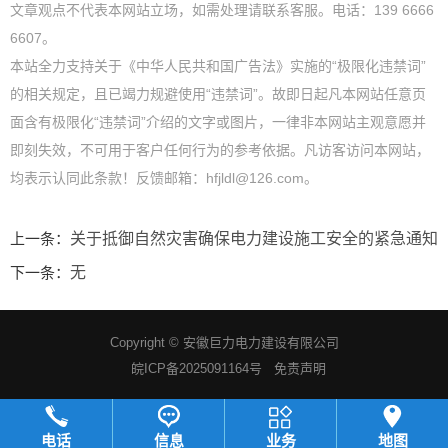
文章观点不代表本网站立场，如需处理请联系客服。电话：139 6666
6607。
本站全力支持关于《中华人民共和国广告法》实施的“极限化违禁词”
的相关规定，且已竭力规避使用“违禁词”。故即日起凡本网站任意页
面含有极限化“违禁词”介绍的文字或图片，一律非本网站主观意愿并
即刻失效，不可用于客户任何行为的参考依据。凡访客访问本网站，
均表示认同此条款！反馈邮箱：hfjldl@126.com。
上一条：
关于抵御自然灾害确保电力建设施工安全的紧急通知
下一条：
无
Copyright ©
安徽巨力电力建设有限公司
皖ICP备2025091164号
免责声明
电话
信息
业务
地图